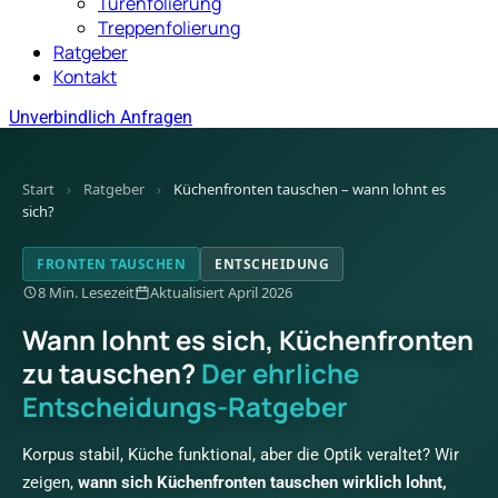
Türenfolierung
Treppenfolierung
Ratgeber
Kontakt
Unverbindlich Anfragen
Start
›
Ratgeber
›
Küchenfronten tauschen – wann lohnt es
sich?
FRONTEN TAUSCHEN
ENTSCHEIDUNG
8 Min. Lesezeit
Aktualisiert April 2026
Wann lohnt es sich, Küchenfronten
zu tauschen?
Der ehrliche
Entscheidungs-Ratgeber
Korpus stabil, Küche funktional, aber die Optik veraltet? Wir
zeigen,
wann sich Küchenfronten tauschen wirklich lohnt,