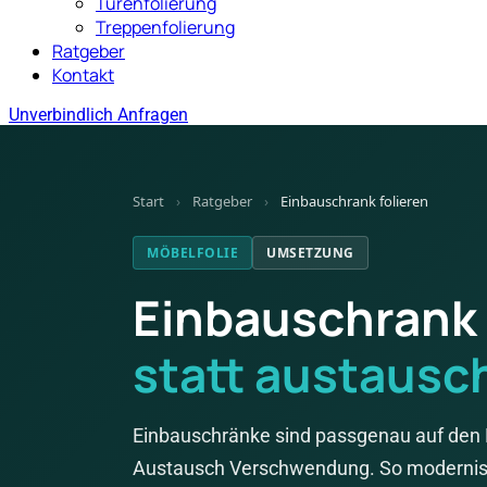
Türenfolierung
Treppenfolierung
Ratgeber
Kontakt
Unverbindlich Anfragen
Start
›
Ratgeber
›
Einbauschrank folieren
MÖBELFOLIE
UMSETZUNG
Einbauschrank 
statt austausc
Einbauschränke sind passgenau auf den R
Austausch Verschwendung. So modernisi